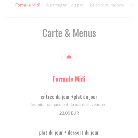
Formule Midi
À partager ... ou pas
Le tour du monde
LE 
Carte & Menus
Formule Midi
entrée du jour +plat du jour
les midis uniquement du mardi au vendredi
22,00 EUR
plat du jour + dessert du jour