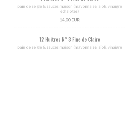
pain de seigle & sauces maison (mayonnaise, aïoli, vinaigre
échalotes)
14,00 EUR
12 Huitres N° 3 Fine de Claire
pain de seigle & sauces maison (mayonnaise, aïoli, vinaigre
échalotes)
25,00 EUR
Le tour du monde
Salade bo bun au bœuf ou veggie
Salade vietnamienne, vermicelles de riz, crudités, nems,
émincé de bœuf sauté aux 5 épices, cacahuètes
16,00 EUR
NEW!!! TATAKI DE THON