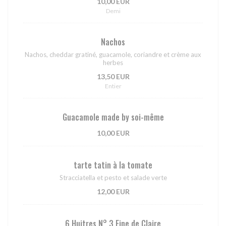
10,00 EUR
Demi
Nachos
Nachos, cheddar gratiné, guacamole, coriandre et crème aux
herbes
13,50 EUR
Entier
Guacamole made by soi-même
10,00 EUR
tarte tatin à la tomate
Stracciatella et pesto et salade verte
12,00 EUR
6 Huitres N° 3 Fine de Claire