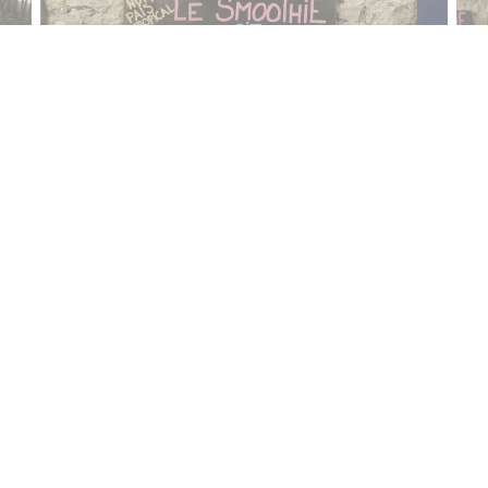
Contacto
M
Su
((abre en una nueva ventana))
pe
e
RESERVAR UNA MESA