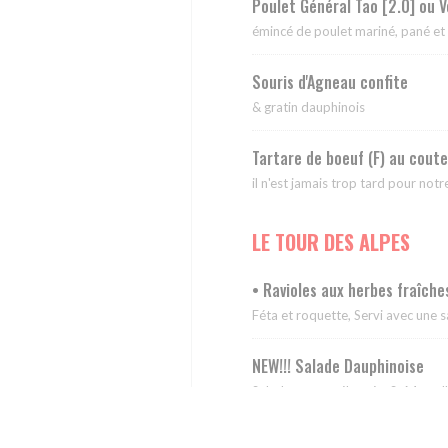
Poulet Général Tao [2.0] ou 
émincé de poulet mariné, pané et c
Souris d'Agneau confite
& gratin dauphinois
Tartare de boeuf (F) au coute
il n'est jamais trop tard pour notr
LE TOUR DES ALPES
• Ravioles aux herbes fraîche
Féta et roquette, Servi avec une s
NEW!!! Salade Dauphinoise
Salade verte mélangée, St Marcelli
• le burger empereur de L'ét