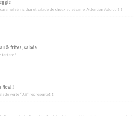
Veggie
aramélisé, riz thaï et salade de choux au sésame. Attention Addictif!!!
au & frites, salade
e tartare !
s New!!!
alade verte “3.8” représente!!!!
n Pané, noix de Grenoble, Ravioles frites et pickles d’oignons rouges et vinaig
é // VEGGIE 16€ ou XXL 20€