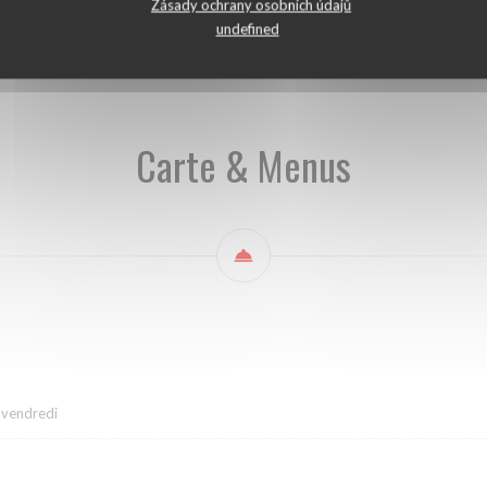
À partager ... ou pas
Le tour du monde
LE TOUR DES ALPES
L
Zásady ochrany osobních údajů
undefined
Carte & Menus
 vendredi