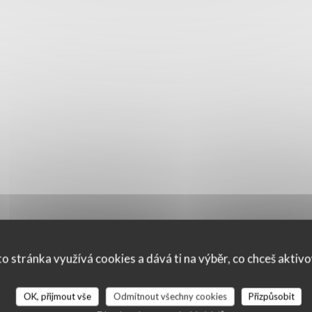
o stránka využívá cookies a dává ti na výběr, co chceš aktiv
OK, přijmout vše
Odmítnout všechny cookies
Přizpůsobit