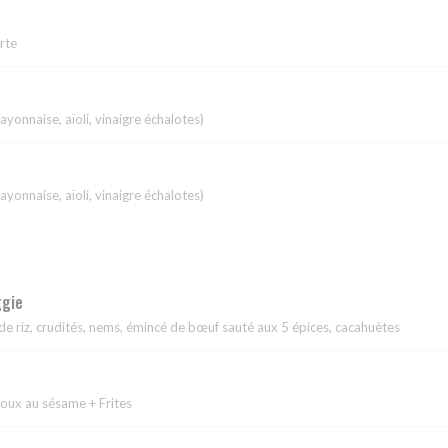
erte
yonnaise, aïoli, vinaigre échalotes)
e
yonnaise, aïoli, vinaigre échalotes)
ggie
de riz, crudités, nems, émincé de bœuf sauté aux 5 épices, cacahuètes
houx au sésame + Frites