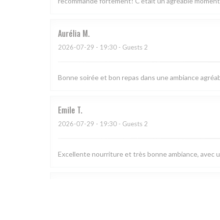
recommande fortement! C’était un agréable moment 
Aurélia
M
2026-07-29
- 19:30 - Guests 2
Bonne soirée et bon repas dans une ambiance agréabl
Emile
T
2026-07-29
- 19:30 - Guests 2
Excellente nourriture et très bonne ambiance, avec u
Julien
H
2026-07-29
- 20:15 - Guests 3