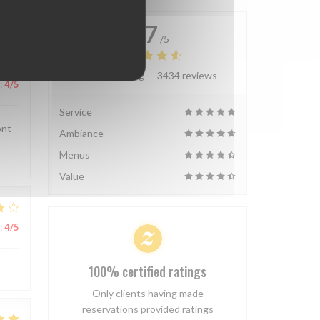
4.7
/5
Average rating —
3434 reviews
:
4
/5
Service
ont
Ambiance
Menus
Value
:
4
/5
100% certified ratings
Only clients having made
reservations provided ratings