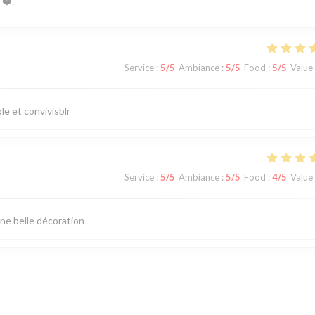
❤️.
Service
:
5
/5
Ambiance
:
5
/5
Food
:
5
/5
Value
e et convivisblr
Service
:
5
/5
Ambiance
:
5
/5
Food
:
4
/5
Value
ne belle décoration
Service
:
5
/5
Ambiance
:
5
/5
Food
:
5
/5
Value