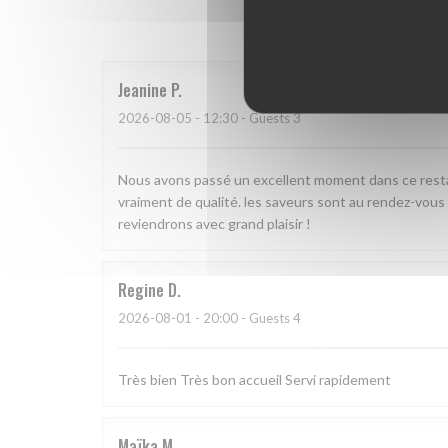
Our 
Jeanine
P
2026-08-05
- 12:30 - Guests 3
Nous avons passé un excellent moment dans ce restaur
vraiment de qualité. les saveurs sont au rendez-vous
reviendrons avec grand plaisir !
Regine
D
2026-08-01
- 20:00 - Guests 4
Très bien Très bon accueil Servi rapidement
Maïka
M