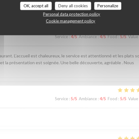
customer ratings
OK, accept all
Deny all cookies
Personalize
Personal data protection policy
Cookie management policy
Service
:
4
/5
Ambiance
:
4
/5
Food
:
5
/5
Value
ant. L’accueil est chaleureux, le service est attentionné et les plats s
 et la présentation est soignée. Une belle découverte, agréable . Nous
Service
:
5
/5
Ambiance
:
4
/5
Food
:
5
/5
Value