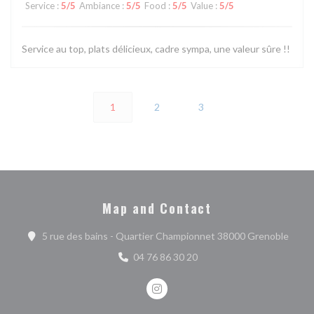
Service
:
5
/5
Ambiance
:
5
/5
Food
:
5
/5
Value
:
5
/5
Service au top, plats délicieux, cadre sympa, une valeur sûre !!
1
2
3
Map and Contact
((ope
5 rue des bains - Quartier Championnet 38000 Grenoble
04 76 86 30 20
Instagram ((opens in a new wind