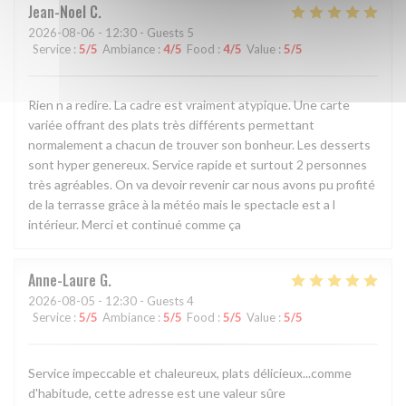
Jean-Noel
C
2026-08-06
- 12:30 - Guests 5
Service
:
5
/5
Ambiance
:
4
/5
Food
:
4
/5
Value
:
5
/5
Rien n a redire. La cadre est vraiment atypique. Une carte
variée offrant des plats très différents permettant
normalement a chacun de trouver son bonheur. Les desserts
sont hyper genereux. Service rapide et surtout 2 personnes
très agréables. On va devoir revenir car nous avons pu profité
de la terrasse grâce à la météo mais le spectacle est a l
intérieur. Merci et continué comme ça
Anne-Laure
G
2026-08-05
- 12:30 - Guests 4
Service
:
5
/5
Ambiance
:
5
/5
Food
:
5
/5
Value
:
5
/5
Service impeccable et chaleureux, plats délicieux...comme
d'habitude, cette adresse est une valeur sûre