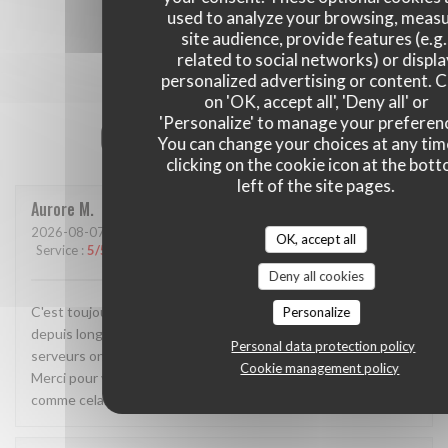
used to analyze your browsing, meas
site audience, provide features (e.g.
related to social networks) or displ
personalized advertising or content. C
on 'OK, accept all', 'Deny all' or
'Personalize' to manage your preferen
Our customer ratings
You can change your choices at any tim
clicking on the cookie icon at the bot
left of the site pages.
Aurore
M
2026-08-07
- 19:00 - Guests 2
OK, accept all
Service
:
5
/5
Ambiance
:
5
/5
Food
:
5
/5
Value
:
5
/5
Deny all cookies
C'est toujours un plaisir de venir.Le petit pots que j'attendais
Personalize
depuis longtemps là carte de fidélité. Les serveurs et
Personal data protection policy
serveurs ont toujours le sourire, et sont très disponibles.
Cookie management policy
Merci pour votre qualité des plats également. Continuez
comme cela.