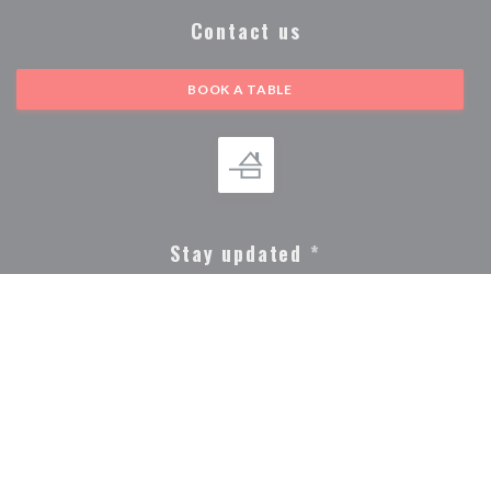
Contact us
BOOK A TABLE
Stay updated
*
Subscribe to our newsletter to receive personalized communications and
marketing offers by email from us.
SUBSCRIBE
© 2026 LA CHAPELLE GRENOBLE — RESTAURANT WEBSITE
((OPENS IN A NEW WIN
CREATED BY
ZENCHEF