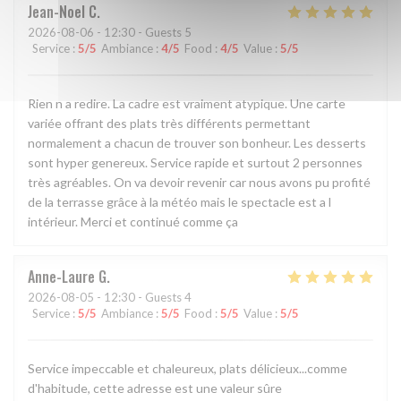
Jean-Noel
C
2026-08-06
- 12:30 - Guests 5
Service
:
5
/5
Ambiance
:
4
/5
Food
:
4
/5
Value
:
5
/5
Rien n a redire. La cadre est vraiment atypique. Une carte
variée offrant des plats très différents permettant
normalement a chacun de trouver son bonheur. Les desserts
sont hyper genereux. Service rapide et surtout 2 personnes
très agréables. On va devoir revenir car nous avons pu profité
de la terrasse grâce à la météo mais le spectacle est a l
intérieur. Merci et continué comme ça
Anne-Laure
G
2026-08-05
- 12:30 - Guests 4
Service
:
5
/5
Ambiance
:
5
/5
Food
:
5
/5
Value
:
5
/5
Service impeccable et chaleureux, plats délicieux...comme
d'habitude, cette adresse est une valeur sûre