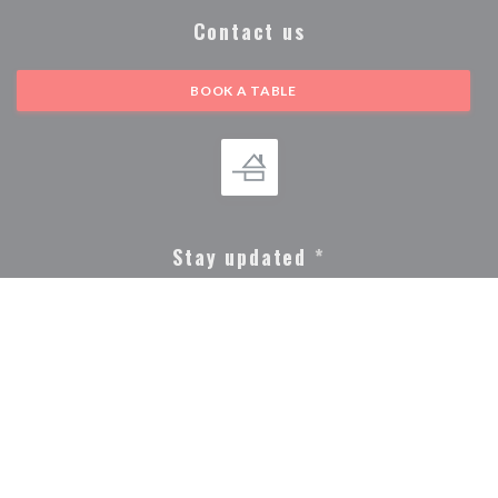
Contact us
BOOK A TABLE
Stay updated
*
Subscribe to our newsletter to receive personalized communications and
marketing offers by email from us.
SUBSCRIBE
© 2026 LA CHAPELLE GRENOBLE — RESTAURANT WEBSITE
((OPENS IN A NEW WIN
CREATED BY
ZENCHEF