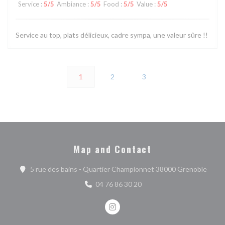
Service
:
5
/5
Ambiance
:
5
/5
Food
:
5
/5
Value
:
5
/5
Service au top, plats délicieux, cadre sympa, une valeur sûre !!
1
2
3
Map and Contact
((ope
5 rue des bains - Quartier Championnet 38000 Grenoble
04 76 86 30 20
Instagram ((opens in a new wind