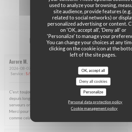
used to analyze your browsing, meas
site audience, provide features (e.g.
related to social networks) or displ
personalized advertising or content. C
on 'OK, accept all', 'Deny all' or
'Personalize' to manage your preferen
Our customer ratings
You can change your choices at any tim
clicking on the cookie icon at the bot
left of the site pages.
Aurore
M
2026-08-07
- 19:00 - Guests 2
OK, accept all
Service
:
5
/5
Ambiance
:
5
/5
Food
:
5
/5
Value
:
5
/5
Deny all cookies
C'est toujours un plaisir de venir.Le petit pots que j'attendais
Personalize
depuis longtemps là carte de fidélité. Les serveurs et
Personal data protection policy
serveurs ont toujours le sourire, et sont très disponibles.
Cookie management policy
Merci pour votre qualité des plats également. Continuez
comme cela.