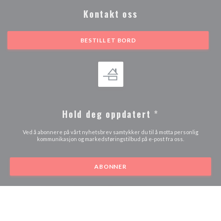
Kontakt oss
BESTILL ET BORD
Hold deg oppdatert
*
Ved å abonnere på vårt nyhetsbrev samtykker du til å motta personlig
kommunikasjon og markedsføringstilbud på e-post fra oss.
ABONNER
© 2026 LA CHAPELLE GRENOBLE — RESTAURANTNETTSTED
((ÅPNER I ET NYTT VIN
OPPRETTET AV
ZENCHEF