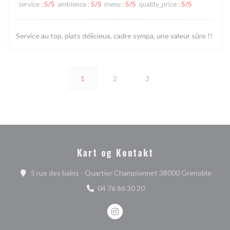
service
:
5
/5
ambience
:
5
/5
menu
:
5
/5
quality_price
:
5
/5
Service au top, plats délicieux, cadre sympa, une valeur sûre !!
1
2
3
Kart og Kontakt
((åpne
5 rue des bains - Quartier Championnet 38000 Grenoble
04 76 86 30 20
Instagram ((åpner i et nytt vindu)