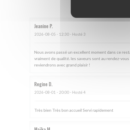
Hodnoce
Jeanine
P
2026-08-05
- 12:30 - Hosté 3
Nous avons passé un excellent moment dans ce restaur
vraiment de qualité. les saveurs sont au rendez-vous
reviendrons avec grand plaisir !
Regine
D
2026-08-01
- 20:00 - Hosté 4
Très bien Très bon accueil Servi rapidement
Maïka
M