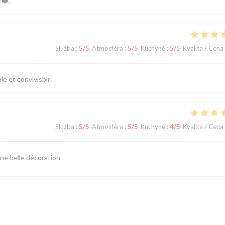
❤️.
Služba
:
5
/5
Atmosféra
:
5
/5
Kuchyně
:
5
/5
Kvalita / Cena
e et convivisblr
Služba
:
5
/5
Atmosféra
:
5
/5
Kuchyně
:
4
/5
Kvalita / Cena
ne belle décoration
Služba
:
5
/5
Atmosféra
:
5
/5
Kuchyně
:
5
/5
Kvalita / Cena