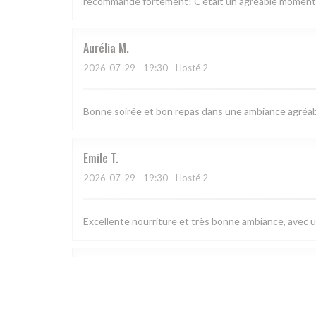
recommande fortement! C’était un agréable moment 
Aurélia
M
2026-07-29
- 19:30 - Hosté 2
Bonne soirée et bon repas dans une ambiance agréabl
Emile
T
2026-07-29
- 19:30 - Hosté 2
Excellente nourriture et très bonne ambiance, avec u
Julien
H
2026-07-29
- 20:15 - Hosté 3