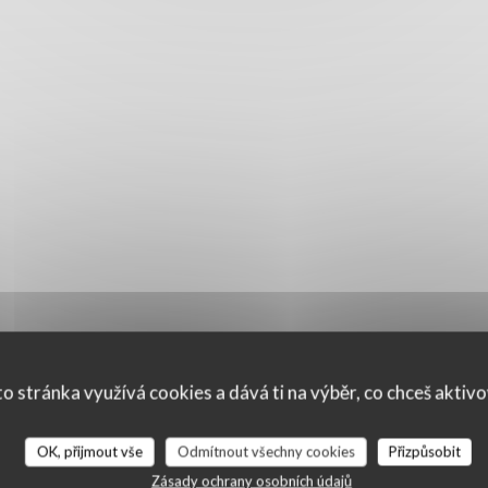
o stránka využívá cookies a dává ti na výběr, co chceš aktiv
OK, přijmout vše
Odmítnout všechny cookies
Přizpůsobit
Zásady ochrany osobních údajů