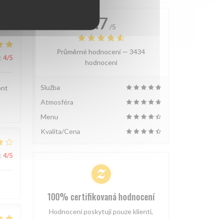
4.7
/5
Průměrné hodnocení —
3434
:
4
/5
hodnoceni
Služba
ont
Atmosféra
Menu
Kvalita/Cena
:
4
/5
100% certifikovaná hodnocení
Hodnocení poskytují pouze klienti,