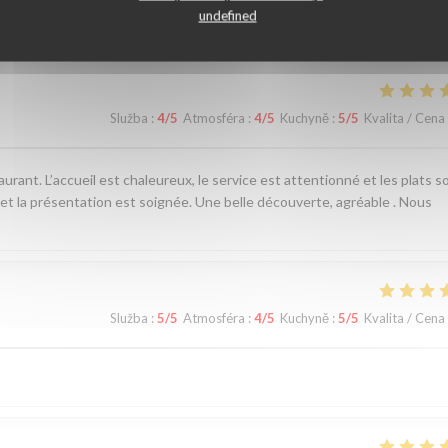
ní našich zákazníků
undefined
Služba
:
4
/5
Atmosféra
:
4
/5
Kuchyně
:
5
/5
Kvalita / Cena
ant. L’accueil est chaleureux, le service est attentionné et les plats s
 et la présentation est soignée. Une belle découverte, agréable . Nous
Služba
:
5
/5
Atmosféra
:
4
/5
Kuchyně
:
5
/5
Kvalita / Cena