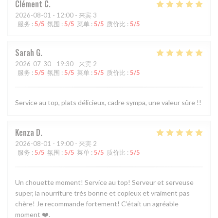
Clément
C
2026-08-01
- 12:00 - 来宾 3
服务
:
5
/5
氛围
:
5
/5
菜单
:
5
/5
质价比
:
5
/5
Sarah
G
2026-07-30
- 19:30 - 来宾 2
服务
:
5
/5
氛围
:
5
/5
菜单
:
5
/5
质价比
:
5
/5
Service au top, plats délicieux, cadre sympa, une valeur sûre !!
Kenza
D
2026-08-01
- 19:00 - 来宾 2
服务
:
5
/5
氛围
:
5
/5
菜单
:
5
/5
质价比
:
5
/5
Un chouette moment! Service au top! Serveur et serveuse
super, la nourriture très bonne et copieux et vraiment pas
chère! Je recommande fortement! C’était un agréable
moment ❤️.