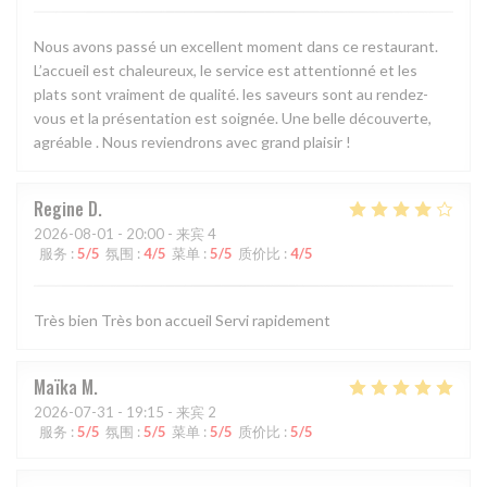
Nous avons passé un excellent moment dans ce restaurant.
L’accueil est chaleureux, le service est attentionné et les
plats sont vraiment de qualité. les saveurs sont au rendez-
vous et la présentation est soignée. Une belle découverte,
agréable . Nous reviendrons avec grand plaisir !
Regine
D
2026-08-01
- 20:00 - 来宾 4
服务
:
5
/5
氛围
:
4
/5
菜单
:
5
/5
质价比
:
4
/5
Très bien Très bon accueil Servi rapidement
Maïka
M
2026-07-31
- 19:15 - 来宾 2
服务
:
5
/5
氛围
:
5
/5
菜单
:
5
/5
质价比
:
5
/5