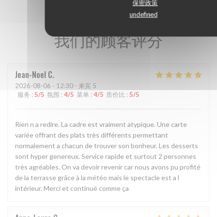
保密政策
undefined
我们的顾客评分
Jean-Noel
C
2026-08-06
- 12:30 - 来宾 5
服务
:
5
/5
氛围
:
4
/5
菜单
:
4
/5
质价比
:
5
/5
Rien n a redire. La cadre est vraiment atypique. Une carte
variée offrant des plats très différents permettant
normalement a chacun de trouver son bonheur. Les desserts
sont hyper genereux. Service rapide et surtout 2 personnes
très agréables. On va devoir revenir car nous avons pu profité
de la terrasse grâce à la météo mais le spectacle est a l
intérieur. Merci et continué comme ça