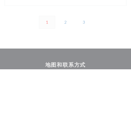
1
2
3
地图和联系方式
((在
5 rue des bains - Quartier Championnet 38000 Grenoble
04 76 86 30 20
Instagram ((在新窗口中打开))
联系我们