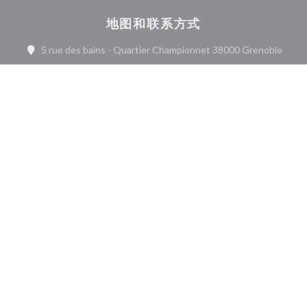
地图和联系方式
((在
5 rue des bains - Quartier Championnet 38000 Grenoble
04 76 86 30 20
Instagram ((在新窗口中打开))
联系我们
预订餐位
了解最新信息
*