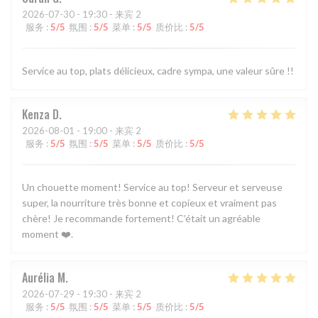
2026-07-30
- 19:30 - 来宾 2
服务
:
5
/5
氛围
:
5
/5
菜单
:
5
/5
质价比
:
5
/5
Service au top, plats délicieux, cadre sympa, une valeur sûre !!
Kenza
D
2026-08-01
- 19:00 - 来宾 2
服务
:
5
/5
氛围
:
5
/5
菜单
:
5
/5
质价比
:
5
/5
Un chouette moment! Service au top! Serveur et serveuse
super, la nourriture très bonne et copieux et vraiment pas
chère! Je recommande fortement! C’était un agréable
moment ❤️.
Aurélia
M
2026-07-29
- 19:30 - 来宾 2
服务
:
5
/5
氛围
:
5
/5
菜单
:
5
/5
质价比
:
5
/5