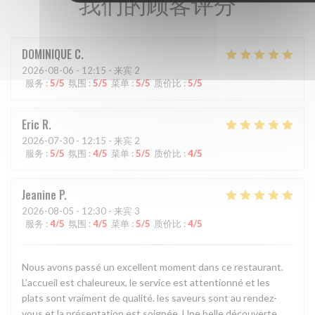
我们的顾客评分
DOMINIQUE
C
2026-08-06
- 12:15 - 来宾 2
服务
:
5
/5
氛围
:
5
/5
菜单
:
5
/5
质价比
:
5
/5
Eric
R
2026-07-30
- 12:15 - 来宾 2
服务
:
5
/5
氛围
:
4
/5
菜单
:
5
/5
质价比
:
4
/5
Jeanine
P
2026-08-05
- 12:30 - 来宾 3
服务
:
4
/5
氛围
:
4
/5
菜单
:
5
/5
质价比
:
4
/5
Nous avons passé un excellent moment dans ce restaurant.
L’accueil est chaleureux, le service est attentionné et les
plats sont vraiment de qualité. les saveurs sont au rendez-
vous et la présentation est soignée. Une belle découverte,