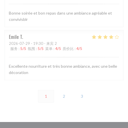
Bonne soirée et bon repas dans une ambiance agréable et
convivisblr
Emile
T
2026-07-29
- 19:30 - 来宾 2
服务
:
5
/5
氛围
:
5
/5
菜单
:
4
/5
质价比
:
4
/5
Excellente nourriture et très bonne ambiance, avec une belle
décoration
1
2
3