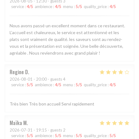
2026-08-05
- 12:30 - guests 3
service
:
4
/5
ambience
:
4
/5
menu
:
5
/5
quality_price
:
4
/5
Nous avons passé un excellent moment dans ce restaurant.
L’accueil est chaleureux, le service est attentionné et les
plats sont vraiment de qualité. les saveurs sont au rendez-
vous et la présentation est soignée. Une belle découverte,
agréable . Nous reviendrons avec grand plaisir !
Regine
D
2026-08-01
- 20:00 - guests 4
service
:
5
/5
ambience
:
4
/5
menu
:
5
/5
quality_price
:
4
/5
Très bien Très bon accueil Servi rapidement
Maïka
M
2026-07-31
- 19:15 - guests 2
service
:
5
/5
ambience
:
5
/5
menu
:
5
/5
quality_price
:
5
/5