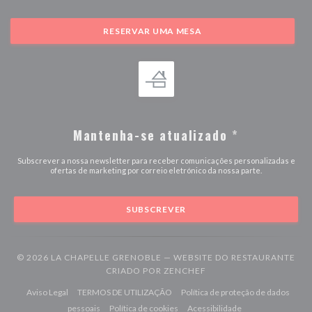
RESERVAR UMA MESA
Mantenha-se atualizado
*
Subscrever a nossa newsletter para receber comunicações personalizadas e
ofertas de marketing por correio eletrónico da nossa parte.
SUBSCREVER
© 2026 LA CHAPELLE GRENOBLE — WEBSITE DO RESTAURANTE
((ABRE NUMA NOVA JAN
CRIADO POR
ZENCHEF
((abre numa nova janela))
((abre numa nova janela))
Aviso Legal
TERMOS DE UTILIZAÇÃO
Política de proteção de dados
((abre numa nova janela))
((abre numa nova janela))
((abre numa nova j
pessoais
Política de cookies
Acessibilidade