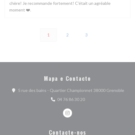
chère! Je recommande fortement! C’était un agréable
moment ❤️.
1
2
3
Mapa e Contacto
((abre
5 rue des bains - Quartier Championnet 38000 Grenoble
04 76 86 30 20
Instagram ((abre numa nova janel
Contacte-nos