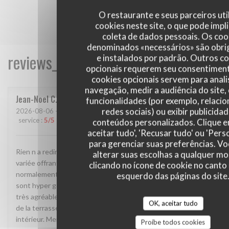
O restaurante e seus parceiros uti
cookies neste site, o que pode impli
coleta de dados pessoais. Os coo
denominados «necessários» são obri
reviews_from_our_clients_following_
e instalados por padrão. Outros c
opcionais requerem seu consentiment
cookies opcionais servem para anali
navegação, medir a audiência do site,
Jean-Noel
C
funcionalidades (por exemplo, relaci
redes sociais) ou exibir publicida
2026-08-06
- 12:30 - guests 5
service
:
5
/5
ambience
:
4
/5
menu
:
4
/5
quality_price
:
5
/5
conteúdos personalizados. Clique 
aceitar tudo', 'Recusar tudo' ou 'Pers
para gerenciar suas preferências. V
Rien n a redire. La cadre est vraiment atypique. Une carte
alterar suas escolhas a qualquer 
variée offrant des plats très différents permettant
clicando no ícone de cookie no canto 
normalement a chacun de trouver son bonheur. Les desserts
esquerdo das páginas do site
sont hyper genereux. Service rapide et surtout 2 personnes
très agréables. On va devoir revenir car nous avons pu profité
OK, aceitar tudo
de la terrasse grâce à la météo mais le spectacle est a l
intérieur. Merci et continué comme ça
Proíbe todos cookies