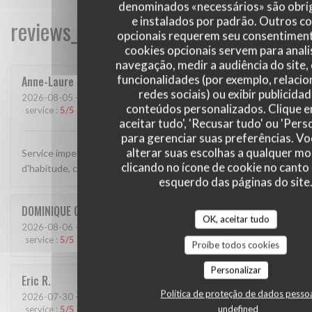
denominados «necessários» são obri
e instalados por padrão. Outros c
reviews_from_our_clients_following_
opcionais requerem seu consentiment
cookies opcionais servem para anali
navegação, medir a audiência do site,
funcionalidades (por exemplo, relaci
Anne-Laure
G
redes sociais) ou exibir publicida
2026-08-05
- 12:30 - guests 4
conteúdos personalizados. Clique 
service
:
5
/5
ambience
:
5
/5
menu
:
5
/5
quality_price
:
5
/5
aceitar tudo', 'Recusar tudo' ou 'Pers
para gerenciar suas preferências. V
alterar suas escolhas a qualquer 
Service impeccable et chaleureux, plats délicieux...comme
clicando no ícone de cookie no canto 
d'habitude, cette adresse est une valeur sûre
esquerdo das páginas do site
DOMINIQUE
C
OK, aceitar tudo
2026-08-06
- 12:15 - guests 2
service
:
5
/5
ambience
:
5
/5
menu
:
5
/5
quality_price
:
5
/5
Proíbe todos cookies
Personalizar
Eric
R
Política de proteção de dados pesso
2026-07-30
- 12:15 - guests 2
undefined
service
:
5
/5
ambience
:
4
/5
menu
:
5
/5
quality_price
:
4
/5