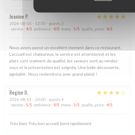
Jeanine
P
2026-08-05
- 12:30 - guests 3
service
:
4
/5
ambience
:
4
/5
menu
:
5
/5
quality_price
:
4
/5
Nous avons passé un excellent moment dans ce restaurant.
L’accueil est chaleureux, le service est attentionné et les
plats sont vraiment de qualité. les saveurs sont au rendez-
vous et la présentation est soignée. Une belle découverte,
agréable . Nous reviendrons avec grand plaisir !
Regine
D
2026-08-01
- 20:00 - guests 4
service
:
5
/5
ambience
:
4
/5
menu
:
5
/5
quality_price
:
4
/5
Très bien Très bon accueil Servi rapidement