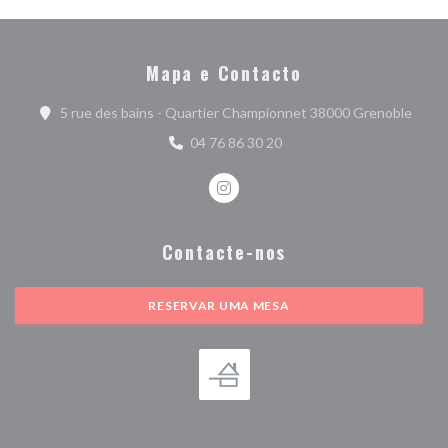
Mapa e Contacto
((abre
5 rue des bains - Quartier Championnet 38000 Grenoble
04 76 86 30 20
Instagram ((abre numa nova janel
Contacte-nos
RESERVAR UMA MESA