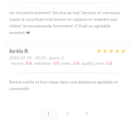
Un chouette moment! Service au top! Serveur et serveuse
super, la nourriture très bonne et copieux et vraiment pas
chère! Je recommande fortement! C’était un agréable
moment ❤️.
Aurélia
M
2026-07-29
- 19:30 - guests 2
service
:
5
/5
ambience
:
5
/5
menu
:
5
/5
quality_price
:
5
/5
Bonne soirée et bon repas dans une ambiance agréable et
convivisblr
1
2
3