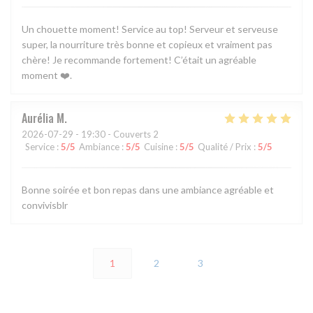
Un chouette moment! Service au top! Serveur et serveuse
super, la nourriture très bonne et copieux et vraiment pas
chère! Je recommande fortement! C’était un agréable
moment ❤️.
Aurélia
M
2026-07-29
- 19:30 - Couverts 2
Service
:
5
/5
Ambiance
:
5
/5
Cuisine
:
5
/5
Qualité / Prix
:
5
/5
Bonne soirée et bon repas dans une ambiance agréable et
convivisblr
1
2
3