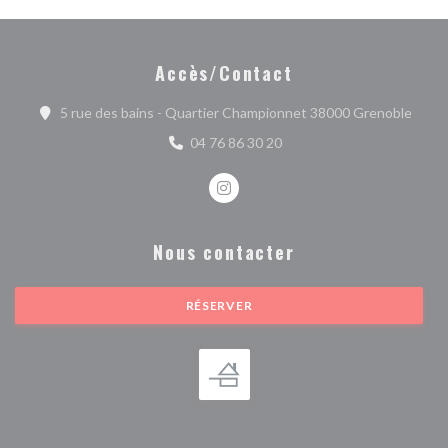
Accès/Contact
((ouvr
5 rue des bains - Quartier Championnet 38000 Grenoble
04 76 86 30 20
Instagram ((ouvre une nouvelle fe
Nous contacter
RÉSERVER