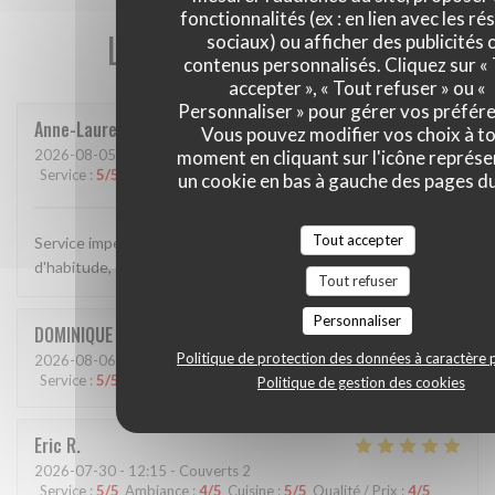
fonctionnalités (ex : en lien avec les r
Les avis de nos clients
sociaux) ou afficher des publicités 
contenus personnalisés. Cliquez sur «
accepter », « Tout refuser » ou «
Personnaliser » pour gérer vos préfér
Anne-Laure
G
Vous pouvez modifier vos choix à t
2026-08-05
- 12:30 - Couverts 4
moment en cliquant sur l'icône représ
Service
:
5
/5
Ambiance
:
5
/5
Cuisine
:
5
/5
Qualité / Prix
:
5
/5
un cookie en bas à gauche des pages du
Tout accepter
Service impeccable et chaleureux, plats délicieux...comme
d'habitude, cette adresse est une valeur sûre
Tout refuser
Personnaliser
DOMINIQUE
C
Politique de protection des données à caractère 
2026-08-06
- 12:15 - Couverts 2
Service
:
5
/5
Ambiance
:
5
/5
Cuisine
:
5
/5
Qualité / Prix
:
5
/5
Politique de gestion des cookies
Eric
R
2026-07-30
- 12:15 - Couverts 2
Service
:
5
/5
Ambiance
:
4
/5
Cuisine
:
5
/5
Qualité / Prix
:
4
/5