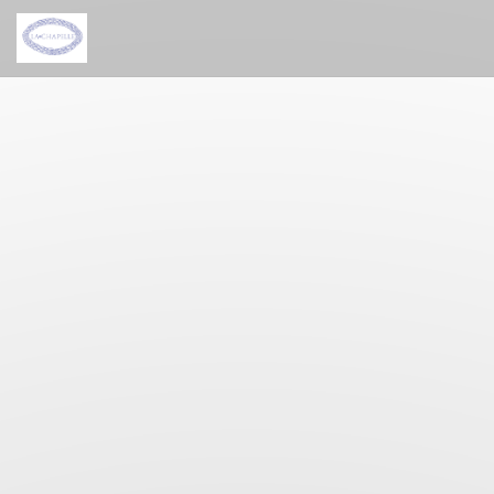
Πίνακας διαχείρισης "Μπισκότων" (Cookies)