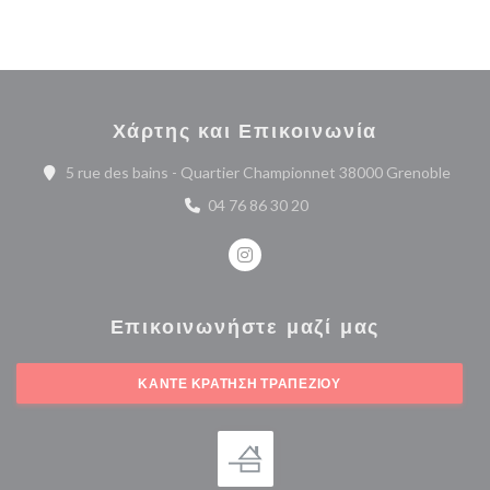
Χάρτης και Επικοινωνία
((ανο
5 rue des bains - Quartier Championnet 38000 Grenoble
04 76 86 30 20
Instagram ((ανοίγει σε νέο παρά
Επικοινωνήστε μαζί μας
ΚΆΝΤΕ ΚΡΆΤΗΣΗ ΤΡΑΠΕΖΙΟΎ