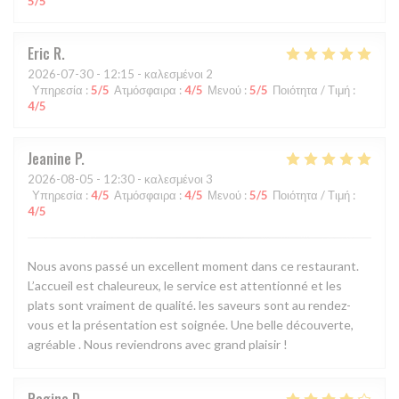
5
/5
Eric
R
2026-07-30
- 12:15 - καλεσμένοι 2
Υπηρεσία
:
5
/5
Ατμόσφαιρα
:
4
/5
Μενού
:
5
/5
Ποιότητα / Τιμή
:
4
/5
Jeanine
P
2026-08-05
- 12:30 - καλεσμένοι 3
Υπηρεσία
:
4
/5
Ατμόσφαιρα
:
4
/5
Μενού
:
5
/5
Ποιότητα / Τιμή
:
4
/5
Nous avons passé un excellent moment dans ce restaurant.
L’accueil est chaleureux, le service est attentionné et les
plats sont vraiment de qualité. les saveurs sont au rendez-
vous et la présentation est soignée. Une belle découverte,
agréable . Nous reviendrons avec grand plaisir !
Regine
D