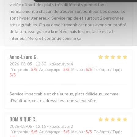
variée offrant des plats très différents permettant
normalement a chacun de trouver son bonheur. Les desserts
sont hyper genereux. Service rapide et surtout 2 personnes
très agréables. On va devoir revenir car nous avons pu profité
de la terrasse grâce à la météo mais le spectacle est a l
intérieur. Merci et continué comme ça
Anne-Laure
G
2026-08-05
- 12:30 - καλεσμένοι 4
Υπηρεσία
:
5
/5
Ατμόσφαιρα
:
5
/5
Μενού
:
5
/5
Ποιότητα / Τιμή
:
5
/5
Service impeccable et chaleureux, plats délicieux...comme
d'habitude, cette adresse est une valeur sûre
DOMINIQUE
C
2026-08-06
- 12:15 - καλεσμένοι 2
Υπηρεσία
:
5
/5
Ατμόσφαιρα
:
5
/5
Μενού
:
5
/5
Ποιότητα / Τιμή
: