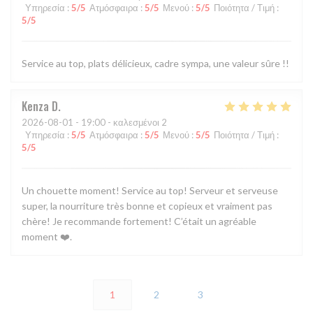
Υπηρεσία
:
5
/5
Ατμόσφαιρα
:
5
/5
Μενού
:
5
/5
Ποιότητα / Τιμή
:
5
/5
Service au top, plats délicieux, cadre sympa, une valeur sûre !!
Kenza
D
2026-08-01
- 19:00 - καλεσμένοι 2
Υπηρεσία
:
5
/5
Ατμόσφαιρα
:
5
/5
Μενού
:
5
/5
Ποιότητα / Τιμή
:
5
/5
Un chouette moment! Service au top! Serveur et serveuse
super, la nourriture très bonne et copieux et vraiment pas
chère! Je recommande fortement! C’était un agréable
moment ❤️.
1
2
3