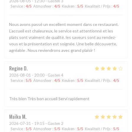
2026-08-05
- 12:30 - Gasten 3
Service
:
4
/5
Atmosfeer
:
4
/5
Keuken
:
5
/5
Kwaliteit / Prijs
:
4
/5
Nous avons passé un excellent moment dans ce restaurant.
L’accueil est chaleureux, le service est attentionné et les
plats sont vraiment de qualité. les saveurs sont au rendez-
vous et la présentation est soignée. Une belle découverte,
agréable . Nous reviendrons avec grand plaisir !
Regine
D
2026-08-01
- 20:00 - Gasten 4
Service
:
5
/5
Atmosfeer
:
4
/5
Keuken
:
5
/5
Kwaliteit / Prijs
:
4
/5
Très bien Très bon accueil Servi rapidement
Maïka
M
2026-07-31
- 19:15 - Gasten 2
Service
:
5
/5
Atmosfeer
:
5
/5
Keuken
:
5
/5
Kwaliteit / Prijs
:
5
/5