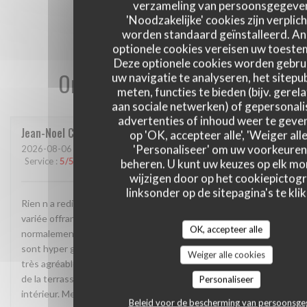
verzameling van persoonsgegeve
'Noodzakelijke' cookies zijn verplich
worden standaard geïnstalleerd. A
optionele cookies vereisen uw toest
Deze optionele cookies worden gebru
Onze gastbeoordelingen
uw navigatie te analyseren, het sitepub
meten, functies te bieden (bijv. gerel
aan sociale netwerken) of gepersonal
advertenties of inhoud weer te geven
Jean-Noel
C
op 'OK, accepteer alle', 'Weiger alle
'Personaliseer' om uw voorkeuren
2026-08-06
- 12:30 - Gasten 5
Service
:
5
/5
Atmosfeer
:
4
/5
Keuken
:
4
/5
Kwaliteit / Prijs
:
5
/5
beheren. U kunt uw keuzes op elk m
wijzigen door op het cookiepictog
linksonder op de sitepagina's te klik
Rien n a redire. La cadre est vraiment atypique. Une carte
variée offrant des plats très différents permettant
OK, accepteer alle
normalement a chacun de trouver son bonheur. Les desserts
sont hyper genereux. Service rapide et surtout 2 personnes
Weiger alle cookies
très agréables. On va devoir revenir car nous avons pu profité
de la terrasse grâce à la météo mais le spectacle est a l
Personaliseer
intérieur. Merci et continué comme ça
Beleid voor de bescherming van persoonsg