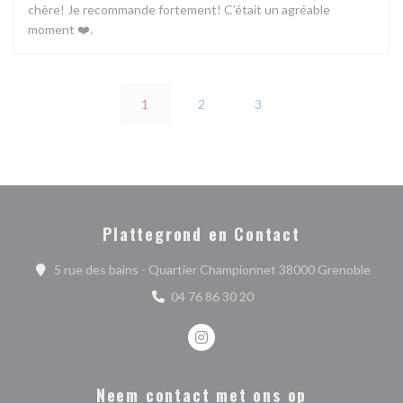
chère! Je recommande fortement! C’était un agréable
moment ❤️.
1
2
3
Plattegrond en Contact
((ope
5 rue des bains - Quartier Championnet 38000 Grenoble
04 76 86 30 20
Instagram ((opent in een nieuw ve
Neem contact met ons op