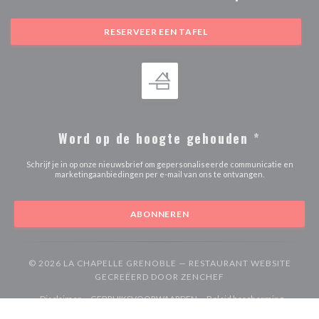
RESERVEER EEN TAFEL
Word op de hoogte gehouden
*
Schrijf je in op onze nieuwsbrief om gepersonaliseerde communicatie en
marketingaanbiedingen per e-mail van ons te ontvangen.
ABONNEREN
© 2026 LA CHAPELLE GRENOBLE — RESTAURANT WEBSITE
((OPENT IN EEN NIE
GECREËERD DOOR
ZENCHEF
((opent in een nieuw venster))
((opent in een nieuw venster))
Disclaimer
GEBRUIKSVOORWAARDEN
Beleid bescherming
((opent in een nieuw venster))
((opent in een nieuw venster))
((opent in een
persoonsgegevens
Cookies beleid
Toegankelijkheid