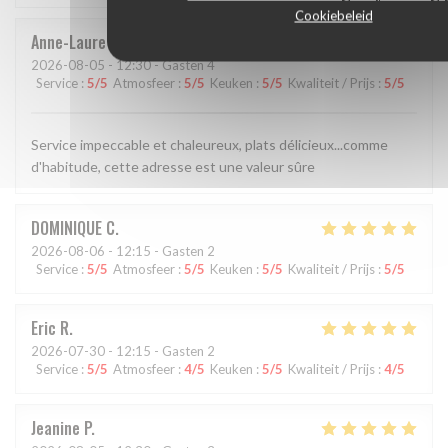
Cookiebeleid
Anne-Laure
G
2026-08-05
- 12:30 - Gasten 4
Service
:
5
/5
Atmosfeer
:
5
/5
Keuken
:
5
/5
Kwaliteit / Prijs
:
5
/5
Service impeccable et chaleureux, plats délicieux...comme
d'habitude, cette adresse est une valeur sûre
DOMINIQUE
C
2026-08-06
- 12:15 - Gasten 2
Service
:
5
/5
Atmosfeer
:
5
/5
Keuken
:
5
/5
Kwaliteit / Prijs
:
5
/5
Eric
R
2026-07-30
- 12:15 - Gasten 2
Service
:
5
/5
Atmosfeer
:
4
/5
Keuken
:
5
/5
Kwaliteit / Prijs
:
4
/5
Jeanine
P