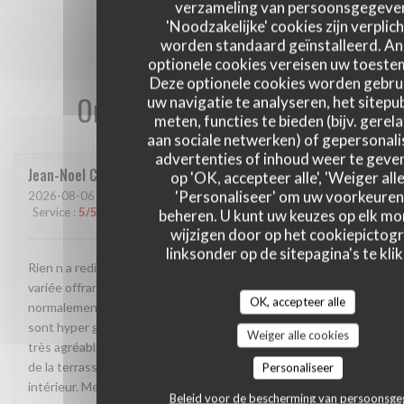
verzameling van persoonsgegeve
'Noodzakelijke' cookies zijn verplich
worden standaard geïnstalleerd. A
optionele cookies vereisen uw toest
Deze optionele cookies worden gebru
Onze gastbeoordelingen
uw navigatie te analyseren, het sitepub
meten, functies te bieden (bijv. gerel
aan sociale netwerken) of gepersonal
advertenties of inhoud weer te geven
Jean-Noel
C
op 'OK, accepteer alle', 'Weiger alle
'Personaliseer' om uw voorkeuren
2026-08-06
- 12:30 - Gasten 5
Service
:
5
/5
Atmosfeer
:
4
/5
Keuken
:
4
/5
Kwaliteit / Prijs
:
5
/5
beheren. U kunt uw keuzes op elk m
wijzigen door op het cookiepictog
linksonder op de sitepagina's te klik
Rien n a redire. La cadre est vraiment atypique. Une carte
variée offrant des plats très différents permettant
OK, accepteer alle
normalement a chacun de trouver son bonheur. Les desserts
sont hyper genereux. Service rapide et surtout 2 personnes
Weiger alle cookies
très agréables. On va devoir revenir car nous avons pu profité
de la terrasse grâce à la météo mais le spectacle est a l
Personaliseer
intérieur. Merci et continué comme ça
Beleid voor de bescherming van persoonsg