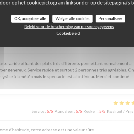
 door op het cookiepictogram linksonder op de sitepagina's te
astbeoordelingen
OK, accepteer alle
Weiger alle cookies
Personaliseer
Beleid voor de bescherming van persoonsgegevens
Cookiebeleid
Service
:
5
/5
Atmosfeer
:
4
/5
Keuken
:
4
/5
Kwaliteit / Prijs
carte variée offrant des plats très différents permettant normalement a
per genereux. Service rapide et surtout 2 personnes très agréables. On
 grâce à la météo mais le spectacle est a l intérieur. Merci et continué
Service
:
5
/5
Atmosfeer
:
5
/5
Keuken
:
5
/5
Kwaliteit / Prijs
comme d'habitude, cette adresse est une valeur sûre