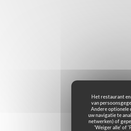
Het restaurant en 
van persoonsgegev
Andere optionele 
uw navigatie te anal
netwerken) of geper
'Weiger alle' of