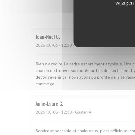
wijzigen
Onze g
Jean-Noel
C
2026-08-06
- 12:30 - Gasten 5
Rien n a redire. La cadre est vraiment atypique. Une 
chacun de trouver son bonheur. Les desserts sont hy
devoir revenir car nous avons pu profité de la terrasse
comme ça
Anne-Laure
G
2026-08-05
- 12:30 - Gasten 4
Service impeccable et chaleureux, plats délicieux...