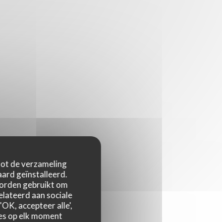
 tot de verzameling
ard geïnstalleerd.
worden gebruikt om
relateerd aan sociale
OK, accepteer alle',
zes op elk moment