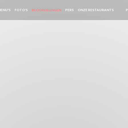
ENU'S
FOTO'S
BEOORDELINGEN
PERS
ONZE RESTAURANTS
((OPE
((O