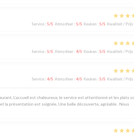
Service
:
5
/5
Atmosfeer
:
5
/5
Keuken
:
5
/5
Kwaliteit / Prijs
Service
:
5
/5
Atmosfeer
:
4
/5
Keuken
:
5
/5
Kwaliteit / Prijs
Service
:
4
/5
Atmosfeer
:
4
/5
Keuken
:
5
/5
Kwaliteit / Prijs
ant. L’accueil est chaleureux, le service est attentionné et les plats s
 et la présentation est soignée. Une belle découverte, agréable . Nous