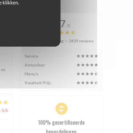
 klikken.
4.7
/5
Gemiddelde rating —
3439 reviews
:
5
/5
Service
Atmosfeer
 va
Menu's
Kwaliteit/Prijs
:
5
/5
100% gecertificeerde
beoordelingen