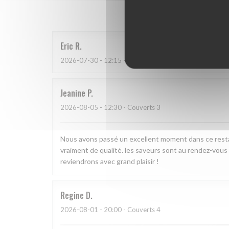
Les a
Eric
R
2026-07-30
- 12:15 - Couverts 2
Jeanine
P
2026-08-05
- 12:30 - Couverts 3
Nous avons passé un excellent moment dans ce restaur
vraiment de qualité. les saveurs sont au rendez-vous
reviendrons avec grand plaisir !
Regine
D
2026-08-01
- 20:00 - Couverts 4