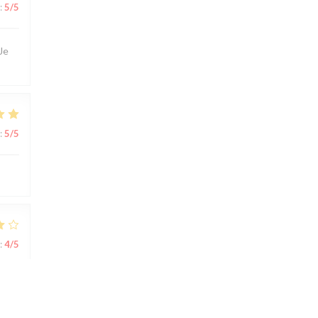
:
5
/5
Je
:
5
/5
:
4
/5