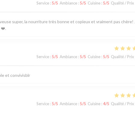
Service
:
5
/5
Ambiance
:
5
/5
Cuisine
:
5
/5
Qualité / Prix
euse super, la nourriture très bonne et copieux et vraiment pas chère! 
❤️.
Service
:
5
/5
Ambiance
:
5
/5
Cuisine
:
5
/5
Qualité / Prix
e et convivisblr
Service
:
5
/5
Ambiance
:
5
/5
Cuisine
:
4
/5
Qualité / Prix
ne belle décoration