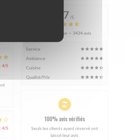
4.7
/5
Note moyenne —
3434 avis
:
4
/5
Service
Ambiance
:
4
/5
Cuisine
Qualité/Prix
ont
100% avis vérifiés
:
4
/5
Seuls les clients ayant réservé ont
laissé leur avis