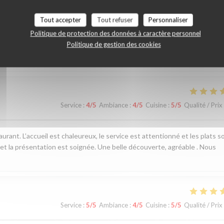
vis de nos clients
Tout accepter
Tout refuser
Personnaliser
Politique de protection des données à caractère personnel
Politique de gestion des cookies
Service
:
5
/5
Ambiance
:
4
/5
Cuisine
:
5
/5
Qualité / Prix
Service
:
4
/5
Ambiance
:
4
/5
Cuisine
:
5
/5
Qualité / Prix
ant. L’accueil est chaleureux, le service est attentionné et les plats s
 et la présentation est soignée. Une belle découverte, agréable . Nous
Service
:
5
/5
Ambiance
:
4
/5
Cuisine
:
5
/5
Qualité / Prix