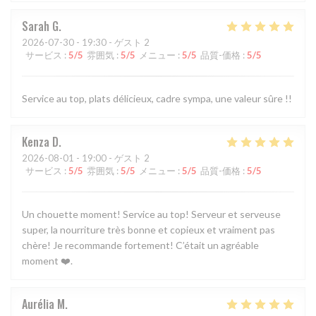
Sarah
G
2026-07-30
- 19:30 - ゲスト 2
サービス
:
5
/5
雰囲気
:
5
/5
メニュー
:
5
/5
品質-価格
:
5
/5
Service au top, plats délicieux, cadre sympa, une valeur sûre !!
Kenza
D
2026-08-01
- 19:00 - ゲスト 2
サービス
:
5
/5
雰囲気
:
5
/5
メニュー
:
5
/5
品質-価格
:
5
/5
Un chouette moment! Service au top! Serveur et serveuse
super, la nourriture très bonne et copieux et vraiment pas
chère! Je recommande fortement! C’était un agréable
moment ❤️.
Aurélia
M