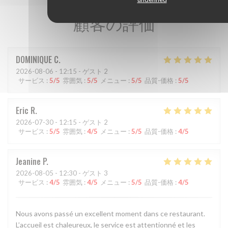
顧客の評価
DOMINIQUE
C
2026-08-06
- 12:15 - ゲスト 2
サービス
:
5
/5
雰囲気
:
5
/5
メニュー
:
5
/5
品質-価格
:
5
/5
Eric
R
2026-07-30
- 12:15 - ゲスト 2
サービス
:
5
/5
雰囲気
:
4
/5
メニュー
:
5
/5
品質-価格
:
4
/5
Jeanine
P
2026-08-05
- 12:30 - ゲスト 3
サービス
:
4
/5
雰囲気
:
4
/5
メニュー
:
5
/5
品質-価格
:
4
/5
Nous avons passé un excellent moment dans ce restaurant.
L’accueil est chaleureux, le service est attentionné et les