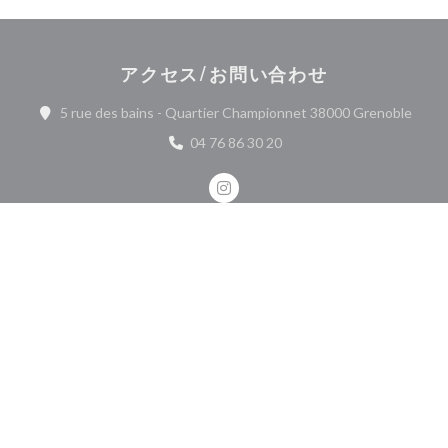
アクセス/お問い合わせ
((新
5 rue des bains - Quartier Championnet 38000 Grenoble
04 76 86 30 20
Instagram ((新しいウィンドウ
お問い合わせ
予約