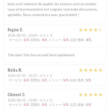
plats sont vraiment de qualité. les saveurs sont au rendez-
vous et la présentation est soignée. Une belle découverte,
agréable . Nous reviendrons avec grand plaisir !
Regine
D
2026-08-01
- 20:00 - ゲスト 4
サービス
:
5
/5
雰囲気
:
4
/5
メニュー
:
5
/5
品質-価格
:
4
/5
Très bien Très bon accueil Servi rapidement
Maïka
M
2026-07-31
- 19:15 - ゲスト 2
サービス
:
5
/5
雰囲気
:
5
/5
メニュー
:
5
/5
品質-価格
:
5
/5
Clément
C
2026-08-01
- 12:00 - ゲスト 3
サービス
:
5
/5
雰囲気
:
5
/5
メニュー
:
5
/5
品質-価格
:
5
/5