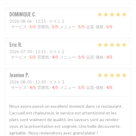
DOMINIQUE
C
2026-08-06
- 12:15 - ゲスト 2
サービス
:
5
/5
雰囲気
:
5
/5
メニュー
:
5
/5
品質-価格
:
5
/5
Eric
R
2026-07-30
- 12:15 - ゲスト 2
サービス
:
5
/5
雰囲気
:
4
/5
メニュー
:
5
/5
品質-価格
:
4
/5
Jeanine
P
2026-08-05
- 12:30 - ゲスト 3
サービス
:
4
/5
雰囲気
:
4
/5
メニュー
:
5
/5
品質-価格
:
4
/5
Nous avons passé un excellent moment dans ce restaurant.
L’accueil est chaleureux, le service est attentionné et les
plats sont vraiment de qualité. les saveurs sont au rendez-
vous et la présentation est soignée. Une belle découverte,
agréable . Nous reviendrons avec grand plaisir !