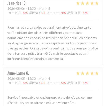
Jean-Noel
C
2026-08-06
- 12:30 - ゲスト 5
サービス
:
5
/5
雰囲気
:
4
/5
メニュー
:
4
/5
品質-価格
:
5
/5
Rien n a redire. La cadre est vraiment atypique. Une carte
variée offrant des plats très différents permettant
normalement a chacun de trouver son bonheur. Les desserts
sont hyper genereux. Service rapide et surtout 2 personnes
très agréables. On va devoir revenir car nous avons pu profité
de la terrasse grâce à la météo mais le spectacle est a l
intérieur. Merci et continué comme ça
Anne-Laure
G
2026-08-05
- 12:30 - ゲスト 4
サービス
:
5
/5
雰囲気
:
5
/5
メニュー
:
5
/5
品質-価格
:
5
/5
Service impeccable et chaleureux, plats délicieux...comme
d'habitude, cette adresse est une valeur sûre