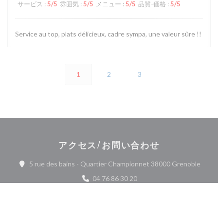
サービス
:
5
/5
雰囲気
:
5
/5
メニュー
:
5
/5
品質-価格
:
5
/5
Service au top, plats délicieux, cadre sympa, une valeur sûre !!
1
2
3
アクセス/お問い合わせ
((新
5 rue des bains - Quartier Championnet 38000 Grenoble
04 76 86 30 20
Instagram ((新しいウィンドウ