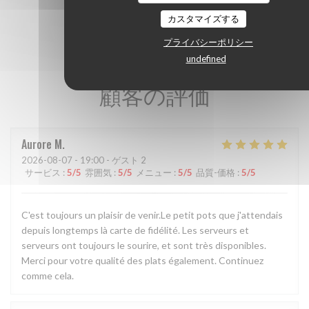
カスタマイズする
プライバシーポリシー
undefined
顧客の評価
Aurore
M
2026-08-07
- 19:00 - ゲスト 2
サービス
:
5
/5
雰囲気
:
5
/5
メニュー
:
5
/5
品質-価格
:
5
/5
C'est toujours un plaisir de venir.Le petit pots que j'attendais
depuis longtemps là carte de fidélité. Les serveurs et
serveurs ont toujours le sourire, et sont très disponibles.
Merci pour votre qualité des plats également. Continuez
comme cela.