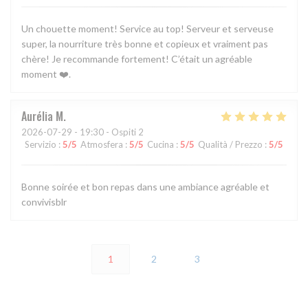
Un chouette moment! Service au top! Serveur et serveuse
super, la nourriture très bonne et copieux et vraiment pas
chère! Je recommande fortement! C’était un agréable
moment ❤️.
Aurélia
M
2026-07-29
- 19:30 - Ospiti 2
Servizio
:
5
/5
Atmosfera
:
5
/5
Cucina
:
5
/5
Qualità / Prezzo
:
5
/5
Bonne soirée et bon repas dans une ambiance agréable et
convivisblr
1
2
3