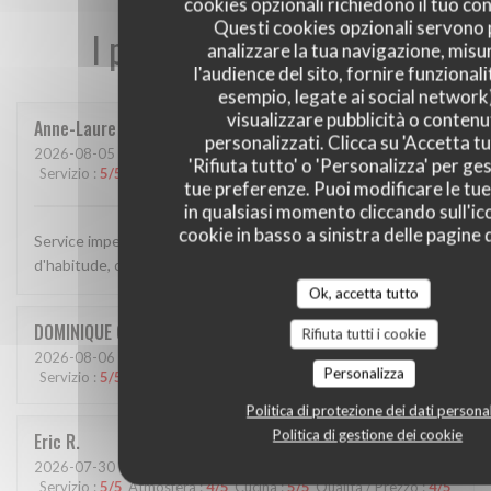
cookies opzionali richiedono il tuo co
Questi cookies opzionali servono 
I pareri dei nostri clienti
analizzare la tua navigazione, misu
l'audience del sito, fornire funzionali
esempio, legate ai social network
visualizzare pubblicità o contenu
Anne-Laure
G
personalizzati. Clicca su 'Accetta tu
2026-08-05
- 12:30 - Ospiti 4
'Rifiuta tutto' o 'Personalizza' per ges
Servizio
:
5
/5
Atmosfera
:
5
/5
Cucina
:
5
/5
Qualità / Prezzo
:
5
/5
tue preferenze. Puoi modificare le tue
in qualsiasi momento cliccando sull'ic
cookie in basso a sinistra delle pagine d
Service impeccable et chaleureux, plats délicieux...comme
d'habitude, cette adresse est une valeur sûre
Ok, accetta tutto
DOMINIQUE
C
Rifiuta tutti i cookie
2026-08-06
- 12:15 - Ospiti 2
Personalizza
Servizio
:
5
/5
Atmosfera
:
5
/5
Cucina
:
5
/5
Qualità / Prezzo
:
5
/5
Politica di protezione dei dati personal
Politica di gestione dei cookie
Eric
R
2026-07-30
- 12:15 - Ospiti 2
Servizio
:
5
/5
Atmosfera
:
4
/5
Cucina
:
5
/5
Qualità / Prezzo
:
4
/5