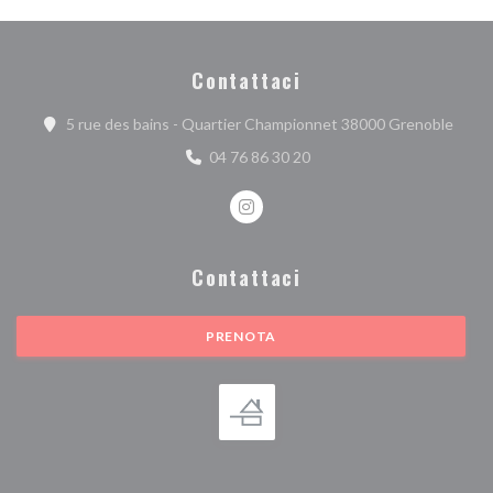
Contattaci
((apre
5 rue des bains - Quartier Championnet 38000 Grenoble
04 76 86 30 20
Instagram ((apre una nuova finest
Contattaci
PRENOTA