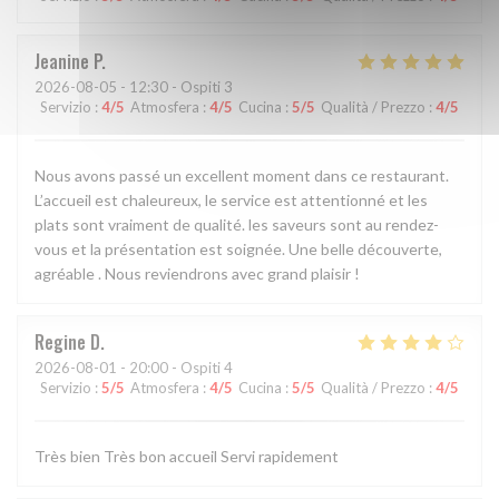
Jeanine
P
2026-08-05
- 12:30 - Ospiti 3
Servizio
:
4
/5
Atmosfera
:
4
/5
Cucina
:
5
/5
Qualità / Prezzo
:
4
/5
Nous avons passé un excellent moment dans ce restaurant.
L’accueil est chaleureux, le service est attentionné et les
plats sont vraiment de qualité. les saveurs sont au rendez-
vous et la présentation est soignée. Une belle découverte,
agréable . Nous reviendrons avec grand plaisir !
Regine
D
2026-08-01
- 20:00 - Ospiti 4
Servizio
:
5
/5
Atmosfera
:
4
/5
Cucina
:
5
/5
Qualità / Prezzo
:
4
/5
Très bien Très bon accueil Servi rapidement