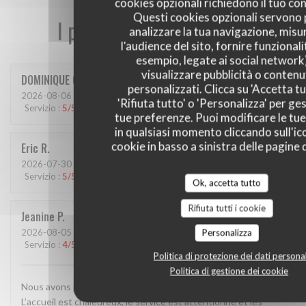
cookies opzionali richiedono il tuo co
Questi cookies opzionali servono 
I pareri dei nostri clienti
analizzare la tua navigazione, misu
l'audience del sito, fornire funzionali
esempio, legate ai social network
visualizzare pubblicità o contenu
DOMINIQUE
C
personalizzati. Clicca su 'Accetta tu
2026-08-06
- 12:15 - Ospiti 2
'Rifiuta tutto' o 'Personalizza' per ges
Servizio
:
5
/5
Atmosfera
:
5
/5
Cucina
:
5
/5
Qualità / Prezzo
:
5
/5
tue preferenze. Puoi modificare le tue
in qualsiasi momento cliccando sull'ic
cookie in basso a sinistra delle pagine d
Eric
R
2026-07-30
- 12:15 - Ospiti 2
Servizio
:
5
/5
Atmosfera
:
4
/5
Cucina
:
5
/5
Qualità / Prezzo
:
4
/5
Ok, accetta tutto
Rifiuta tutti i cookie
Jeanine
P
2026-08-05
- 12:30 - Ospiti 3
Personalizza
Servizio
:
4
/5
Atmosfera
:
4
/5
Cucina
:
5
/5
Qualità / Prezzo
:
4
/5
Politica di protezione dei dati personal
Politica di gestione dei cookie
Nous avons passé un excellent moment dans ce restaurant.
L’accueil est chaleureux, le service est attentionné et les