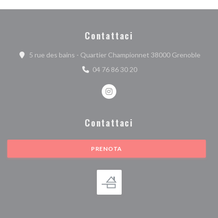
Contattaci
((apre
5 rue des bains - Quartier Championnet 38000 Grenoble
04 76 86 30 20
Instagram ((apre una nuova finest
Contattaci
PRENOTA