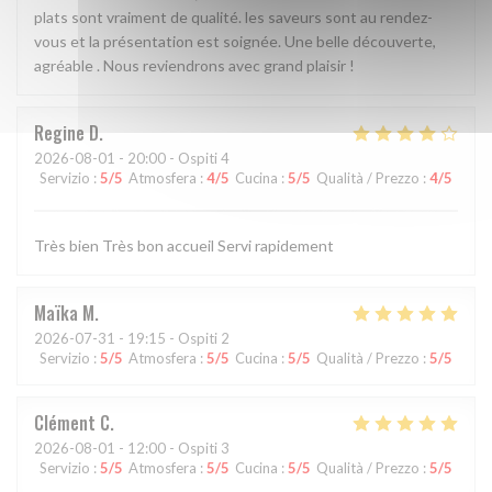
plats sont vraiment de qualité. les saveurs sont au rendez-
vous et la présentation est soignée. Une belle découverte,
agréable . Nous reviendrons avec grand plaisir !
Regine
D
2026-08-01
- 20:00 - Ospiti 4
Servizio
:
5
/5
Atmosfera
:
4
/5
Cucina
:
5
/5
Qualità / Prezzo
:
4
/5
Très bien Très bon accueil Servi rapidement
Maïka
M
2026-07-31
- 19:15 - Ospiti 2
Servizio
:
5
/5
Atmosfera
:
5
/5
Cucina
:
5
/5
Qualità / Prezzo
:
5
/5
Clément
C
2026-08-01
- 12:00 - Ospiti 3
Servizio
:
5
/5
Atmosfera
:
5
/5
Cucina
:
5
/5
Qualità / Prezzo
:
5
/5