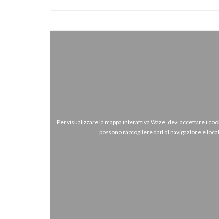
piazzale della sala delle olive Messiaen #paricila
#lamamma #quandyaenpourdeuxyenapourtroi
VISITA IL SITO
Per visualizzare la mappa interattiva Waze, devi accettare i c
possono raccogliere dati di navigazione e loca