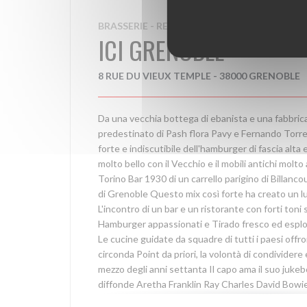
BRASSERIE - RESTAURANT
ICI GRENOBLE
8 RUE DU VIEUX TEMPLE - 38000 GRENOBLE
Da una vecchia bottega di ebanista e una fabbrica
predestinato di Pash flora Pavy e Fernando Torr
forte e indiscutibile dell'hamburger di fascia alta e
molto bello con il Vecchio e il mobili antichi molto 
Torino Bar 1930 di un carrello parigino di Billancou
di Grenoble Questo mix così forte ha creato un l
L'incontro di un bar e un ristorante con forti ton
Hamburger appassionati e Tirado fresco ed esplos
Le cucine guidate da squadre di tutti i paesi offr
circonda Point da priori, la volontà di condividere
mezzo degli anni settanta Il capo ama il suo juke
diffonde Aretha Franklin Ray Charles David Bow
and Charden Attenzione luogo inevitabile sopratt