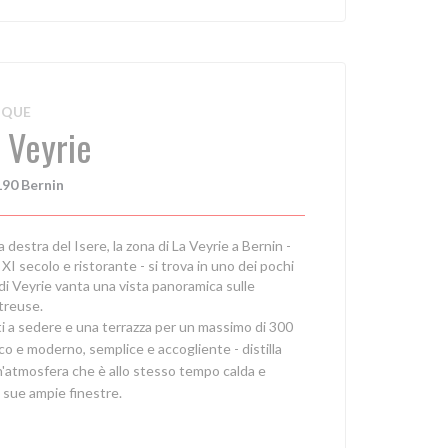
IQUE
 Veyrie
190 Bernin
 destra del Isere, la zona di La Veyrie a Bernin -
I secolo e ristorante - si trova in uno dei pochi
di Veyrie vanta una vista panoramica sulle
treuse.
ti a sedere e una terrazza per un massimo di 300
o e moderno, semplice e accogliente - distilla
un'atmosfera che è allo stesso tempo calda e
e sue ampie finestre.