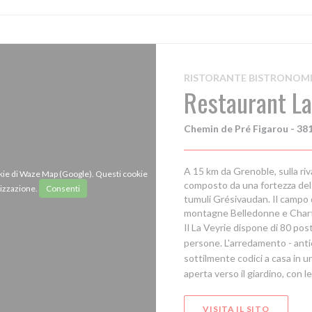
broup #elpueblounido
RISTORANTE BISTRONOM
Restaurant La
Chemin de Pré Figarou - 38
A 15 km da Grenoble, sulla riva
ookie di Waze Map (Google). Questi cookie
composto da una fortezza del X
lizzazione.
Consenti
tumuli Grésivaudan. Il campo 
montagne Belledonne e Char
Il La Veyrie dispone di 80 pos
persone. L'arredamento - antic
sottilmente codici a casa in 
aperta verso il giardino, con l
VISITA IL SITO