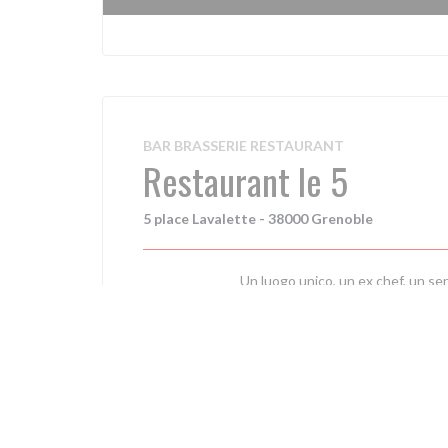
BAR BRASSERIE RESTAURANT
Restaurant le 5
5 place Lavalette - 38000 Grenoble
Un luogo unico, un ex chef, un ser
Scoprite questo luogo di scambio e 
VISITA IL SITO