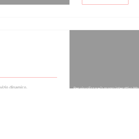
vizio dinamico.
Per visualizzare la mappa interattiva Wa
di convivialità.
possono raccogliere dat