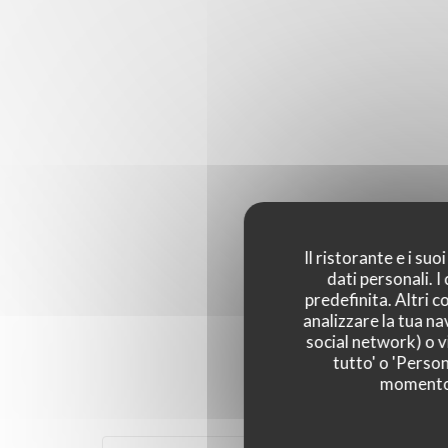
Il ristorante e i su
dati personali. 
predefinita. Altri 
analizzare la tua na
social network) o vi
tutto' o 'Person
momento c