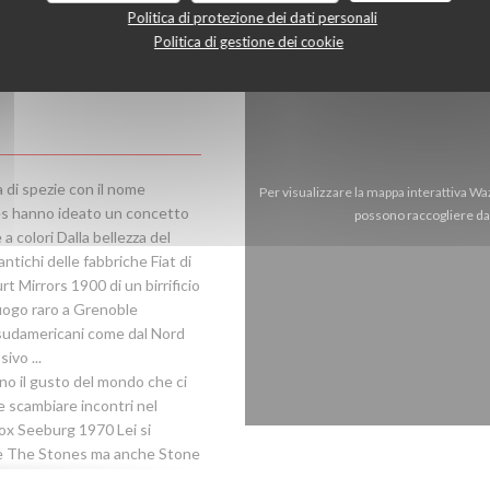
Politica di protezione dei dati personali
Politica di gestione dei cookie
 di spezie con il nome
Per visualizzare la mappa interattiva Wa
es hanno ideato un concetto
possono raccogliere dat
 a colori Dalla bellezza del
antichi delle fabbriche Fiat di
rt Mirrors 1900 di un birrificio
uogo raro a Grenoble
i sudamericani come dal Nord
ivo ...
ono il gusto del mondo che ci
 e scambiare incontri nel
box Seeburg 1970 Lei si
ie The Stones ma anche Stone
utto l'estate con terrazza sul