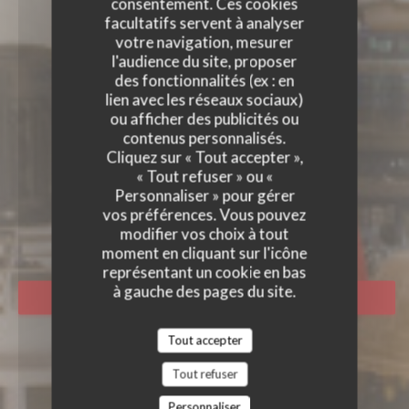
consentement. Ces cookies
facultatifs servent à analyser
votre navigation, mesurer
l'audience du site, proposer
des fonctionnalités (ex : en
lien avec les réseaux sociaux)
ou afficher des publicités ou
contenus personnalisés.
Cliquez sur « Tout accepter »,
« Tout refuser » ou «
LA CHAPELLE GRENOBLE
Personnaliser » pour gérer
RESTAURANT CUISINE DU MONDE
|
vos préférences. Vous pouvez
GRENOBLE
modifier vos choix à tout
moment en cliquant sur l'icône
représentant un cookie en bas
à gauche des pages du site.
RÉSERVER
Tout accepter
Tout refuser
Personnaliser