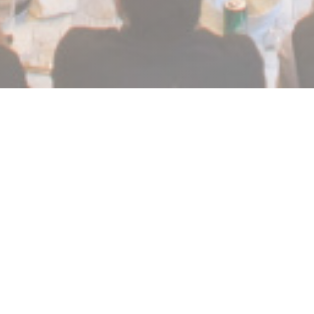
La Chapelle Grenoble
礼品卡的
想法：礼品券
自19世纪末创建以来，教堂便一直奉献至70年代末。许
多格勒诺布尔居民在那里受洗，如今这家由弗洛雷·帕维
（Flore Pavy）和费尔南多·托雷斯（Fernando Torres）