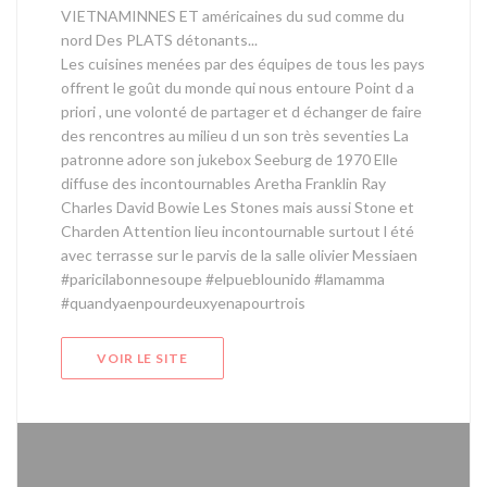
VIETNAMINNES ET américaines du sud comme du
nord Des PLATS détonants...
Les cuisines menées par des équipes de tous les pays
offrent le goût du monde qui nous entoure Point d a
priori , une volonté de partager et d échanger de faire
des rencontres au milieu d un son très seventies La
patronne adore son jukebox Seeburg de 1970 Elle
diffuse des incontournables Aretha Franklin Ray
Charles David Bowie Les Stones mais aussi Stone et
Charden Attention lieu incontournable surtout l été
avec terrasse sur le parvis de la salle olivier Messiaen
#paricilabonnesoupe #elpueblounido #lamamma
#quandyaenpourdeuxyenapourtroi
s
VOIR LE SITE