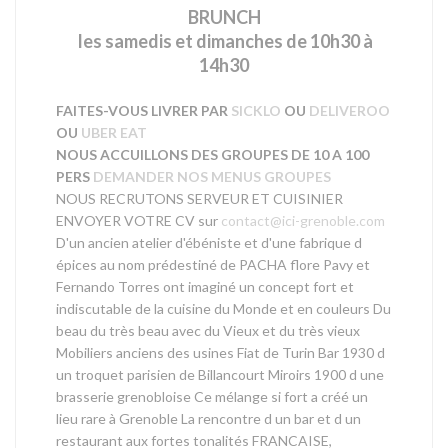
BRUNCH
les samedis et dimanches de 10h30 à
14h30
FAITES-VOUS LIVRER PAR
SICKLO
OU
DELIVEROO
OU
UBER EAT
NOUS ACCUILLONS DES GROUPES DE 10 A 100
PERS
DEMANDER NOS MENUS GROUPES
NOUS RECRUTONS SERVEUR ET CUISINIER
ENVOYER VOTRE CV sur
contact@ici-grenoble.com
D'un ancien atelier d'ébéniste et d'une fabrique d
épices au nom prédestiné de PACHA flore Pavy et
Fernando Torres ont imaginé un concept fort et
indiscutable de la cuisine du Monde et en couleurs Du
beau du très beau avec du Vieux et du très vieux
Mobiliers anciens des usines Fiat de Turin Bar 1930 d
un troquet parisien de Billancourt Miroirs 1900 d une
brasserie grenobloise Ce mélange si fort a créé un
lieu rare à Grenoble La rencontre d un bar et d un
restaurant aux fortes tonalités FRANCAISE,