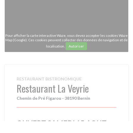
Pour afficher la carte interactive Waze, vous devez accepter les cookies Waze
Map (Google). Ces cookies peuvent collecter des données de navigation et de
localisation.
Autoriser
RESTAURANT BISTRONOMIQUE
Restaurant La Veyrie
Chemin de Pré Figarou - 38190 Bernin
OUVERT SAMEDI 15 AOUT
MIDI & SOIR