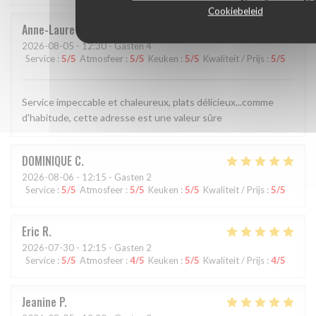
Cookiebeleid
Anne-Laure
G
2026-08-05
- 12:30 - Gasten 4
Service
:
5
/5
Atmosfeer
:
5
/5
Keuken
:
5
/5
Kwaliteit / Prijs
:
5
/5
Service impeccable et chaleureux, plats délicieux...comme
d'habitude, cette adresse est une valeur sûre
DOMINIQUE
C
2026-08-06
- 12:15 - Gasten 2
Service
:
5
/5
Atmosfeer
:
5
/5
Keuken
:
5
/5
Kwaliteit / Prijs
:
5
/5
Eric
R
2026-07-30
- 12:15 - Gasten 2
Service
:
5
/5
Atmosfeer
:
4
/5
Keuken
:
5
/5
Kwaliteit / Prijs
:
4
/5
Jeanine
P