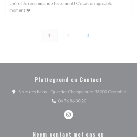
chère! Je recommande fortement! C’était un agréable
moment ❤️.
1
2
3
Plattegrond en Contact
((ope
5 rue des bains - Quartier Championnet 38000 Grenoble
04 76 86 30 20
Instagram ((opent in een nieuw ve
Neem contact met ons op