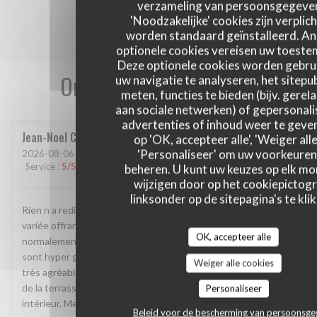
verzameling van persoonsgegeve
'Noodzakelijke' cookies zijn verplich
worden standaard geïnstalleerd. A
optionele cookies vereisen uw toest
Deze optionele cookies worden gebru
Onze gastbeoordelingen
uw navigatie te analyseren, het sitepub
meten, functies te bieden (bijv. gerel
aan sociale netwerken) of gepersonal
advertenties of inhoud weer te geven
Jean-Noel
C
op 'OK, accepteer alle', 'Weiger alle
'Personaliseer' om uw voorkeuren
2026-08-06
- 12:30 - Gasten 5
Service
:
5
/5
Atmosfeer
:
4
/5
Keuken
:
4
/5
Kwaliteit / Prijs
:
5
/5
beheren. U kunt uw keuzes op elk m
wijzigen door op het cookiepictog
linksonder op de sitepagina's te klik
Rien n a redire. La cadre est vraiment atypique. Une carte
variée offrant des plats très différents permettant
OK, accepteer alle
normalement a chacun de trouver son bonheur. Les desserts
sont hyper genereux. Service rapide et surtout 2 personnes
Weiger alle cookies
très agréables. On va devoir revenir car nous avons pu profité
de la terrasse grâce à la météo mais le spectacle est a l
Personaliseer
intérieur. Merci et continué comme ça
Beleid voor de bescherming van persoonsg