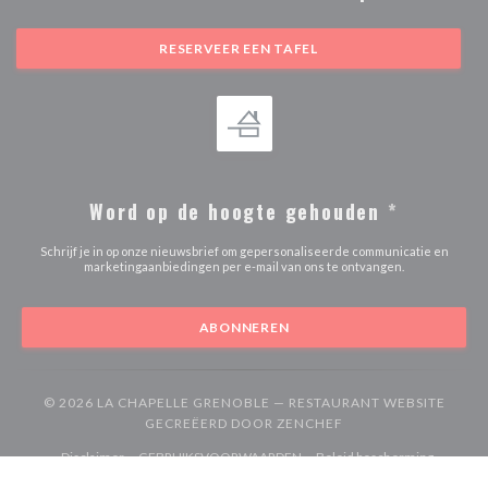
RESERVEER EEN TAFEL
Word op de hoogte gehouden
*
Schrijf je in op onze nieuwsbrief om gepersonaliseerde communicatie en
marketingaanbiedingen per e-mail van ons te ontvangen.
ABONNEREN
© 2026 LA CHAPELLE GRENOBLE — RESTAURANT WEBSITE
((OPENT IN EEN NIE
GECREËERD DOOR
ZENCHEF
((opent in een nieuw venster))
((opent in een nieuw venster))
Disclaimer
GEBRUIKSVOORWAARDEN
Beleid bescherming
((opent in een nieuw venster))
((opent in een nieuw venster))
((opent in een
persoonsgegevens
Cookies beleid
Toegankelijkheid