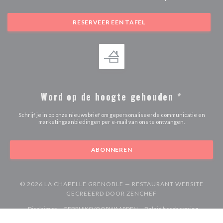
RESERVEER EEN TAFEL
Word op de hoogte gehouden
*
Schrijf je in op onze nieuwsbrief om gepersonaliseerde communicatie en
marketingaanbiedingen per e-mail van ons te ontvangen.
ABONNEREN
© 2026 LA CHAPELLE GRENOBLE — RESTAURANT WEBSITE
((OPENT IN EEN NIE
GECREËERD DOOR
ZENCHEF
((opent in een nieuw venster))
((opent in een nieuw venster))
Disclaimer
GEBRUIKSVOORWAARDEN
Beleid bescherming
((opent in een nieuw venster))
((opent in een nieuw venster))
((opent in een
persoonsgegevens
Cookies beleid
Toegankelijkheid