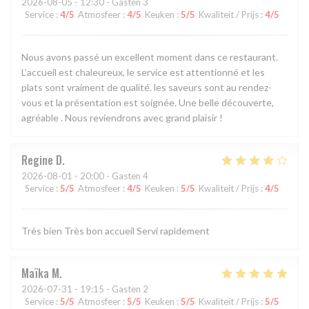
2026-08-05
- 12:30 - Gasten 3
Service
:
4
/5
Atmosfeer
:
4
/5
Keuken
:
5
/5
Kwaliteit / Prijs
:
4
/5
Nous avons passé un excellent moment dans ce restaurant.
L’accueil est chaleureux, le service est attentionné et les
plats sont vraiment de qualité. les saveurs sont au rendez-
vous et la présentation est soignée. Une belle découverte,
agréable . Nous reviendrons avec grand plaisir !
Regine
D
2026-08-01
- 20:00 - Gasten 4
Service
:
5
/5
Atmosfeer
:
4
/5
Keuken
:
5
/5
Kwaliteit / Prijs
:
4
/5
Très bien Très bon accueil Servi rapidement
Maïka
M
2026-07-31
- 19:15 - Gasten 2
Service
:
5
/5
Atmosfeer
:
5
/5
Keuken
:
5
/5
Kwaliteit / Prijs
:
5
/5