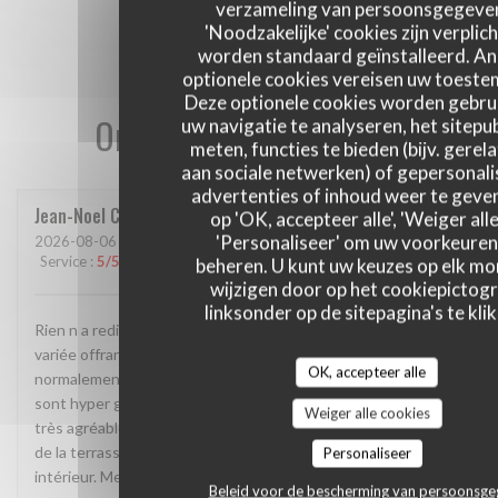
verzameling van persoonsgegeve
'Noodzakelijke' cookies zijn verplich
worden standaard geïnstalleerd. A
optionele cookies vereisen uw toest
Deze optionele cookies worden gebru
Onze gastbeoordelingen
uw navigatie te analyseren, het sitepub
meten, functies te bieden (bijv. gerel
aan sociale netwerken) of gepersonal
advertenties of inhoud weer te geven
Jean-Noel
C
op 'OK, accepteer alle', 'Weiger alle
'Personaliseer' om uw voorkeuren
2026-08-06
- 12:30 - Gasten 5
Service
:
5
/5
Atmosfeer
:
4
/5
Keuken
:
4
/5
Kwaliteit / Prijs
:
5
/5
beheren. U kunt uw keuzes op elk m
wijzigen door op het cookiepictog
linksonder op de sitepagina's te klik
Rien n a redire. La cadre est vraiment atypique. Une carte
variée offrant des plats très différents permettant
OK, accepteer alle
normalement a chacun de trouver son bonheur. Les desserts
sont hyper genereux. Service rapide et surtout 2 personnes
Weiger alle cookies
très agréables. On va devoir revenir car nous avons pu profité
de la terrasse grâce à la météo mais le spectacle est a l
Personaliseer
intérieur. Merci et continué comme ça
Beleid voor de bescherming van persoonsg