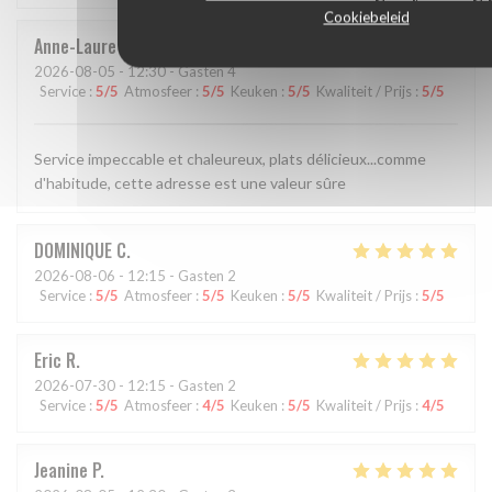
Cookiebeleid
Anne-Laure
G
2026-08-05
- 12:30 - Gasten 4
Service
:
5
/5
Atmosfeer
:
5
/5
Keuken
:
5
/5
Kwaliteit / Prijs
:
5
/5
Service impeccable et chaleureux, plats délicieux...comme
d'habitude, cette adresse est une valeur sûre
DOMINIQUE
C
2026-08-06
- 12:15 - Gasten 2
Service
:
5
/5
Atmosfeer
:
5
/5
Keuken
:
5
/5
Kwaliteit / Prijs
:
5
/5
Eric
R
2026-07-30
- 12:15 - Gasten 2
Service
:
5
/5
Atmosfeer
:
4
/5
Keuken
:
5
/5
Kwaliteit / Prijs
:
4
/5
Jeanine
P