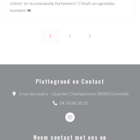
chère! Je recommande fortement! C’était un agréable
moment ❤️.
1
2
3
Plattegrond en Contact
((ope
5 rue des bains - Quartier Championnet 38000 Grenoble
04 76 86 30 20
Instagram ((opent in een nieuw ve
Neem contact met ons op