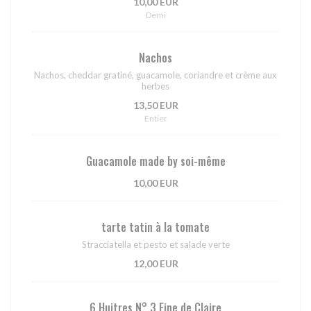
10,00 EUR
Demi
Nachos
Nachos, cheddar gratiné, guacamole, coriandre et crème aux
herbes
13,50 EUR
Entier
Guacamole made by soi-même
10,00 EUR
tarte tatin à la tomate
Stracciatella et pesto et salade verte
12,00 EUR
6 Huitres N° 3 Fine de Claire