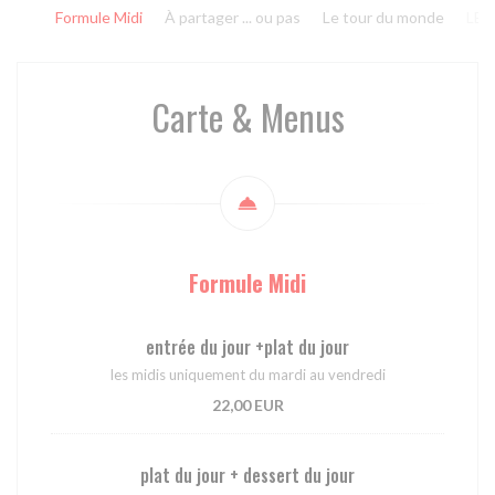
Formule Midi
À partager ... ou pas
Le tour du monde
LE 
Carte & Menus
Formule Midi
entrée du jour +plat du jour
les midis uniquement du mardi au vendredi
22,00 EUR
plat du jour + dessert du jour