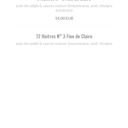
pain de seigle & sauces maison (mayonnaise, aïoli, vinaigre
échalotes)
14,00 EUR
12 Huitres N° 3 Fine de Claire
pain de seigle & sauces maison (mayonnaise, aïoli, vinaigre
échalotes)
25,00 EUR
Le tour du monde
Salade bo bun au bœuf ou veggie
Salade vietnamienne, vermicelles de riz, crudités, nems,
émincé de bœuf sauté aux 5 épices, cacahuètes
16,00 EUR
NEW!!! TATAKI DE THON