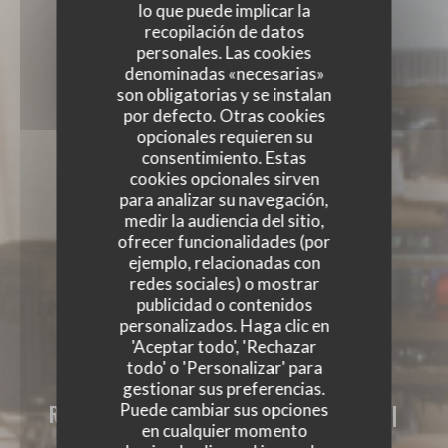
lo que puede implicar la
recopilación de datos
personales. Las cookies
denominadas «necesarias»
son obligatorias y se instalan
por defecto. Otras cookies
opcionales requieren su
consentimiento. Estas
cookies opcionales sirven
para analizar su navegación,
medir la audiencia del sitio,
ofrecer funcionalidades (por
ejemplo, relacionadas con
redes sociales) o mostrar
publicidad o contenidos
personalizados. Haga clic en
'Aceptar todo', 'Rechazar
todo' o 'Personalizar' para
LA CHAPELLE GRENOBLE
gestionar sus preferencias.
Puede cambiar sus opciones
RESTAURANTE DE COCINA MUNDIAL
|
en cualquier momento
GRENOBLE