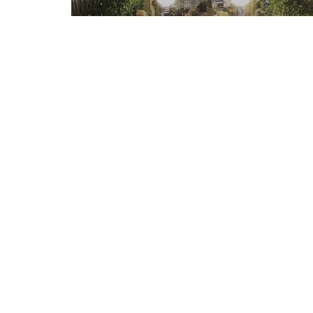
Kontakt
5 rue des bains - Quartier Championnet 38000 Grenobl
04 76 86 30 20
Instagram ((öffnet ein neues Fenster))