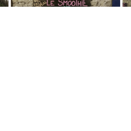
Uns kontaktieren
B
Ab
((öffnet ein neues Fenster))
Mi
e
RESERVIEREN