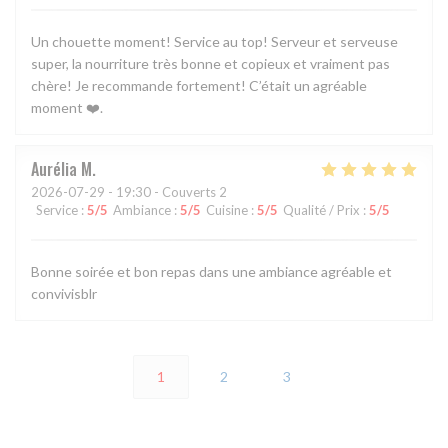
Un chouette moment! Service au top! Serveur et serveuse
super, la nourriture très bonne et copieux et vraiment pas
chère! Je recommande fortement! C’était un agréable
moment ❤️.
Aurélia
M
2026-07-29
- 19:30 - Couverts 2
Service
:
5
/5
Ambiance
:
5
/5
Cuisine
:
5
/5
Qualité / Prix
:
5
/5
Bonne soirée et bon repas dans une ambiance agréable et
convivisblr
1
2
3