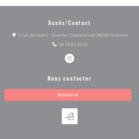
Accès/Contact
((ouvr
5 rue des bains - Quartier Championnet 38000 Grenoble
04 76 86 30 20
Instagram ((ouvre une nouvelle fe
Nous contacter
RÉSERVER