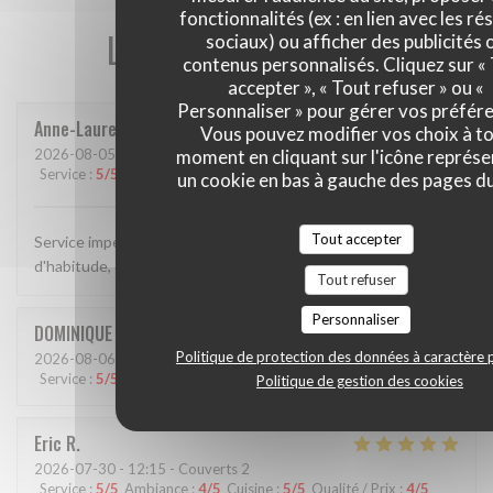
fonctionnalités (ex : en lien avec les r
Les avis de nos clients
sociaux) ou afficher des publicités 
contenus personnalisés. Cliquez sur «
accepter », « Tout refuser » ou «
Personnaliser » pour gérer vos préfér
Anne-Laure
G
Vous pouvez modifier vos choix à t
2026-08-05
- 12:30 - Couverts 4
moment en cliquant sur l'icône représ
Service
:
5
/5
Ambiance
:
5
/5
Cuisine
:
5
/5
Qualité / Prix
:
5
/5
un cookie en bas à gauche des pages du
Tout accepter
Service impeccable et chaleureux, plats délicieux...comme
d'habitude, cette adresse est une valeur sûre
Tout refuser
Personnaliser
DOMINIQUE
C
Politique de protection des données à caractère 
2026-08-06
- 12:15 - Couverts 2
Service
:
5
/5
Ambiance
:
5
/5
Cuisine
:
5
/5
Qualité / Prix
:
5
/5
Politique de gestion des cookies
Eric
R
2026-07-30
- 12:15 - Couverts 2
Service
:
5
/5
Ambiance
:
4
/5
Cuisine
:
5
/5
Qualité / Prix
:
4
/5